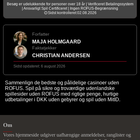
Besøg er udelukkende for personer over 18 år | Verificeret Betalingssystem
| Ansvarligt Spil Certificeret | Ingen ROFUS-Begrænsning
Sidst kontrolleret:02.08.2026
Forfatter
MAJA HOLMGAARD
Faktatjekker
CHRISTIAN ANDERSEN
Sidst opdateret:
6 august 2026
Sammenlign de bedste og pålidelige casinoer uden
ROFUS. Spil på sikre og troværdige udenlandske
spillesider uden ROFUS med rigtige penge, hurtige
udbetalinger i DKK uden gebyrer og spil uden MitID.
Om
Vores hjemmeside udgiver uafhængige anmeldelser, ranglister og