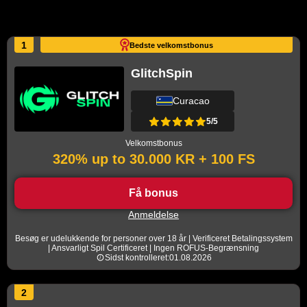
1
Bedste velkomstbonus
GlitchSpin
Curacao
5/5
Velkomstbonus
320% up to 30.000 KR + 100 FS
Få bonus
Anmeldelse
Besøg er udelukkende for personer over 18 år | Verificeret Betalingssystem
| Ansvarligt Spil Certificeret | Ingen ROFUS-Begrænsning
Sidst kontrolleret:01.08.2026
2