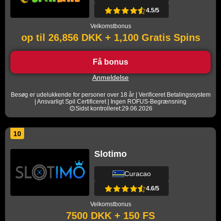
4.5/5
Velkomstbonus
op til 26,856 DKK + 1,100 Gratis Spins
Få bonus
Anmeldelse
Besøg er udelukkende for personer over 18 år | Verificeret Betalingssystem
| Ansvarligt Spil Certificeret | Ingen ROFUS-Begrænsning
Sidst kontrolleret:29.06.2026
10
Slotimo
Curacao
4.6/5
Velkomstbonus
7500 DKK + 150 FS