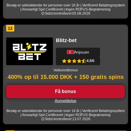
Besøg er udelukkende for personer over 18 år | Verificeret Betalingssystem
| Ansvarligt Spil Certificeret | Ingen ROFUS-Begrænsning
Sidst kontrolleret:05.08.2026
12
Blitz-bet
Anjouan
4.5/5
Velkomstbonus
400% op til 15.000 DKK + 150 gratis spins
Få bonus
Anmeldelse
Besøg er udelukkende for personer over 18 år | Verificeret Betalingssystem
| Ansvarligt Spil Certificeret | Ingen ROFUS-Begrænsning
Sidst kontrolleret:13.07.2026